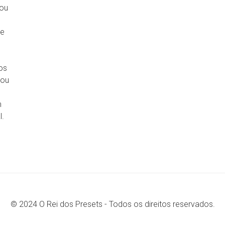
 ou
 e
os
 ou
m
l.
© 2024 O Rei dos Presets - Todos os direitos reservados.