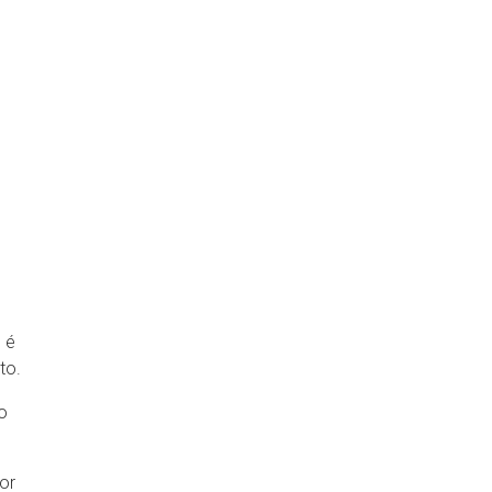
 é
to.
o
or